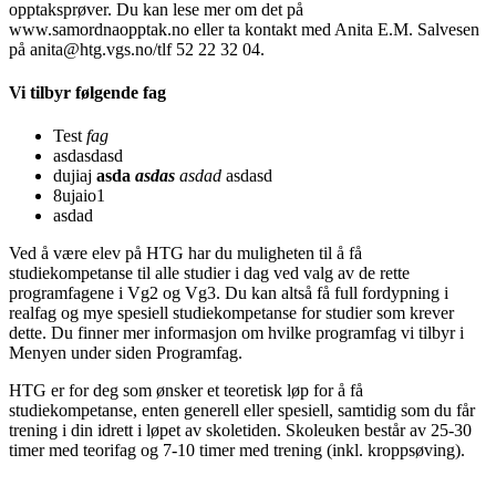
opptaksprøver. Du kan lese mer om det på
www.samordnaopptak.no eller ta kontakt med Anita E.M. Salvesen
på anita@htg.vgs.no/tlf 52 22 32 04.
Vi tilbyr følgende fag
Test
fag
asdasdasd
dujiaj
asda
asdas
asdad
asdasd
8ujaio1
asdad
Ved å være elev på HTG har du muligheten til å få
studiekompetanse til alle studier i dag ved valg av de rette
programfagene i Vg2 og Vg3. Du kan altså få full fordypning i
realfag og mye spesiell studiekompetanse for studier som krever
dette. Du finner mer informasjon om hvilke programfag vi tilbyr i
Menyen under siden Programfag.
HTG er for deg som ønsker et teoretisk løp for å få
studiekompetanse, enten generell eller spesiell, samtidig som du får
trening i din idrett i løpet av skoletiden. Skoleuken består av 25-30
timer med teorifag og 7-10 timer med trening (inkl. kroppsøving).