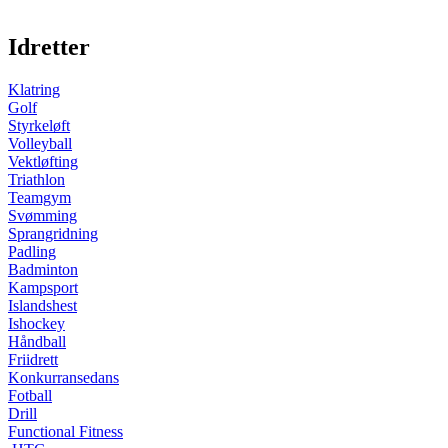
Idretter
Klatring
Golf
Styrkeløft
Volleyball
Vektløfting
Triathlon
Teamgym
Svømming
Sprangridning
Padling
Badminton
Kampsport
Islandshest
Ishockey
Håndball
Friidrett
Konkurransedans
Fotball
Drill
Functional Fitness