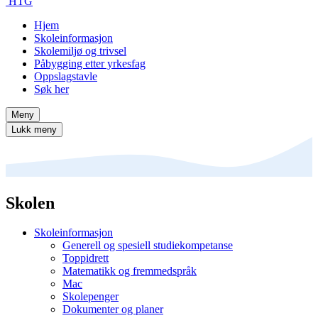
HTG
Hjem
Skoleinformasjon
Skolemiljø og trivsel
Påbygging etter yrkesfag
Oppslagstavle
Søk her
Meny
Lukk meny
Skolen
Skoleinformasjon
Generell og spesiell studiekompetanse
Toppidrett
Matematikk og fremmedspråk
Mac
Skolepenger
Dokumenter og planer