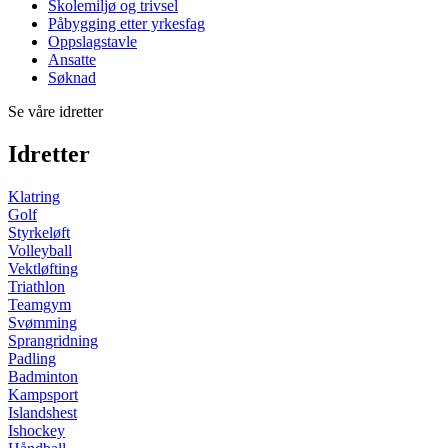
Skolemiljø og trivsel
Påbygging etter yrkesfag
Oppslagstavle
Ansatte
Søknad
Se våre idretter
Idretter
Klatring
Golf
Styrkeløft
Volleyball
Vektløfting
Triathlon
Teamgym
Svømming
Sprangridning
Padling
Badminton
Kampsport
Islandshest
Ishockey