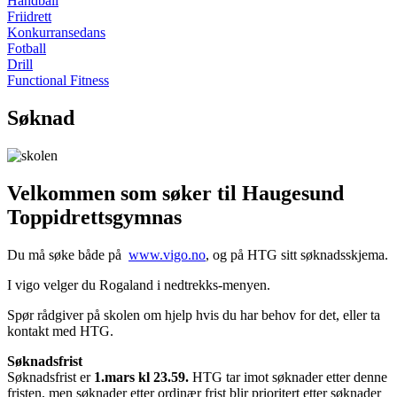
Håndball
Friidrett
Konkurransedans
Fotball
Drill
Functional Fitness
Søknad
Velkommen som søker til Haugesund
Toppidrettsgymnas
Du må søke både på
www.vigo.no
, og på HTG sitt søknadsskjema.
I vigo velger du Rogaland i nedtrekks-menyen.
Spør rådgiver på skolen om hjelp hvis du har behov for det, eller ta
kontakt med HTG.
Søknadsfrist
Søknadsfrist er
1.mars kl 23.59.
HTG tar imot søknader etter denne
fristen, men søknader etter ordinær frist blir prioritert etter søknader