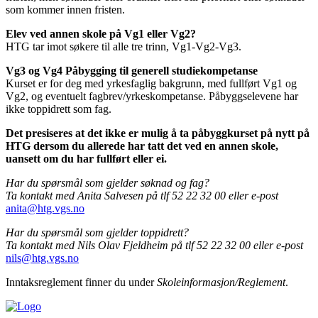
som kommer innen fristen.
Elev ved annen skole på Vg1 eller Vg2?
HTG tar imot søkere til alle tre trinn, Vg1-Vg2-Vg3.
Vg3 og Vg4 Påbygging til generell studiekompetanse
Kurset er for deg med yrkesfaglig bakgrunn, med fullført Vg1 og
Vg2, og eventuelt fagbrev/yrkeskompetanse. Påbyggselevene har
ikke toppidrett som fag.
Det presiseres at det ikke er mulig å ta påbyggkurset på nytt på
HTG dersom du allerede har tatt det ved en annen skole,
uansett om du har fullført eller ei.
Har du spørsmål som gjelder søknad og fag?
Ta kontakt med Anita Salvesen på tlf 52 22 32 00 eller e-post
anita@htg.vgs.no
Har du spørsmål som gjelder toppidrett?
Ta kontakt med Nils Olav Fjeldheim på tlf 52 22 32 00
eller e-post
nils@htg.vgs.no
Inntaksreglement finner du under
Skoleinformasjon/Reglement
.