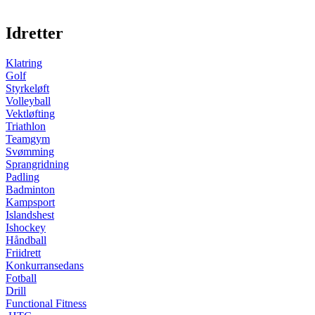
Idretter
Klatring
Golf
Styrkeløft
Volleyball
Vektløfting
Triathlon
Teamgym
Svømming
Sprangridning
Padling
Badminton
Kampsport
Islandshest
Ishockey
Håndball
Friidrett
Konkurransedans
Fotball
Drill
Functional Fitness