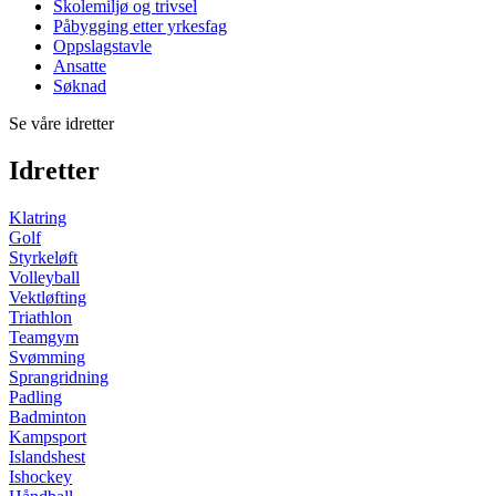
Skolemiljø og trivsel
Påbygging etter yrkesfag
Oppslagstavle
Ansatte
Søknad
Se våre idretter
Idretter
Klatring
Golf
Styrkeløft
Volleyball
Vektløfting
Triathlon
Teamgym
Svømming
Sprangridning
Padling
Badminton
Kampsport
Islandshest
Ishockey