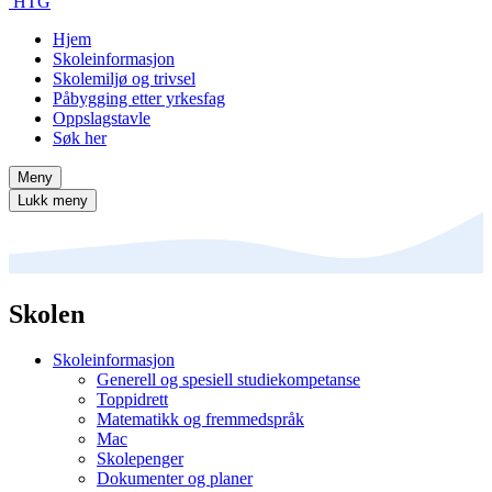
HTG
Hjem
Skoleinformasjon
Skolemiljø og trivsel
Påbygging etter yrkesfag
Oppslagstavle
Søk her
Meny
Lukk meny
Skolen
Skoleinformasjon
Generell og spesiell studiekompetanse
Toppidrett
Matematikk og fremmedspråk
Mac
Skolepenger
Dokumenter og planer